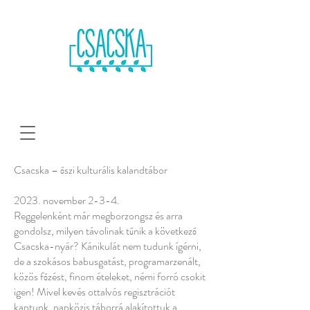
Csacska – őszi kulturális kalandtábor
2023. november 2-3-4.
Reggelenként már megborzongsz és arra
gondolsz, milyen távolinak tűnik a következő
Csacska-nyár? Kánikulát nem tudunk ígérni,
de a szokásos babusgatást, programarzenált,
közös főzést, finom ételeket, némi forró csokit
igen! Mivel kevés ottalvós regisztrációt
kaptunk, napközis táborrá alakítottuk a