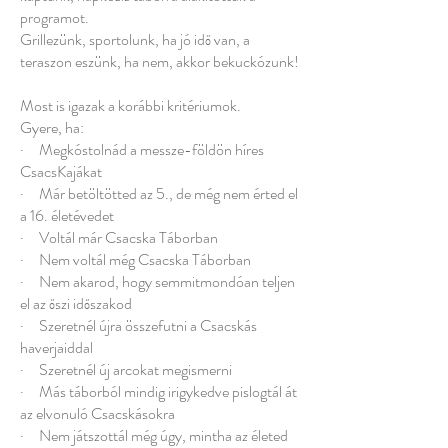
programot.
Grillezünk, sportolunk, ha jó idő van, a
teraszon eszünk, ha nem, akkor bekuckózunk!​
Most is igazak a korábbi kritériumok.
Gyere, ha:
· Megkóstolnád a messze-földön híres
CsacsKajákat
· Már betöltötted az 5., de még nem érted el
a 16. életévedet
· Voltál már Csacska Táborban
· Nem voltál még Csacska Táborban
· Nem akarod, hogy semmitmondóan teljen
el az őszi időszakod
· Szeretnél újra összefutni a Csacskás
haverjaiddal
· Szeretnél új arcokat megismerni
· Más táborból mindig irigykedve pislogtál át
az elvonuló Csacskásokra
· Nem játszottál még úgy, mintha az életed