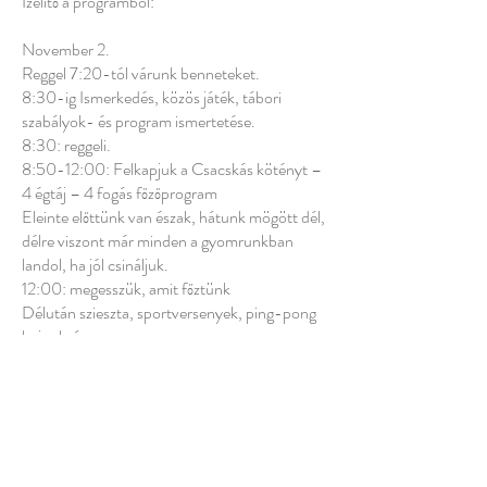
Ízelítő a programból:
November 2.
Reggel 7:20-tól várunk benneteket.
8:30-ig Ismerkedés, közös játék, tábori
szabályok- és program ismertetése.
8:30: reggeli.
8:50-12:00: Felkapjuk a Csacskás kötényt –
4 égtáj – 4 fogás főzőprogram
Eleinte előttünk van észak, hátunk mögött dél,
délre viszont már minden a gyomrunkban
landol, ha jól csináljuk.
12:00: megesszük, amit főztünk
Délután szieszta, sportversenyek, ping-pong
bajnokság.
November 3.
Reggel 7:20-tól várunk benneteket.
Társasjátékok, kártya-party.
8:30: reggeli.
8:50-16:00: Csacska-pékség, szabadtéri