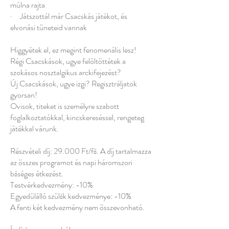
múlna rajta
· Játszottál már Csacskás játékot, és
elvonási tüneteid vannak
​
Higgyétek el, ez megint fenomenális lesz!
Régi Csacskások, ugye felöltöttétek a
szokásos nosztalgikus arckifejezést?
Új Csacskások, ugye izgi? Regisztráljatok
gyorsan!
Ovisok, titeket is személyre szabott
foglalkoztatókkal, kincskereséssel, rengeteg
játékkal várunk.
Részvételi díj: 29.000 Ft/fő. A díj tartalmazza
az összes programot és napi háromszori
bőséges étkezést.
Testvérkedvezmény: -10%
Egyedülálló szülők kedvezménye: -10%
A fenti két kedvezmény nem összevonható.