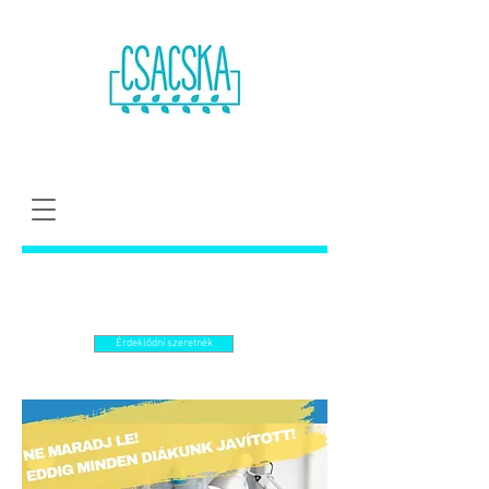
Érdeklődni szeretnék