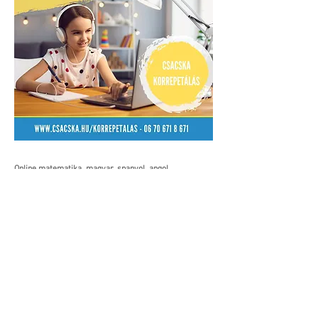
Online matematika, magyar, spanyol, angol
korrepetálást, egyéni felvételi előkészítést vállalunk
több éves tapasztalattal, kiváló diákokkal, tanárokkal.
Szeretetteljes, támogató környezetben mindenki
magabiztosabbá válik, ez a jegyeken is azonnal
meglátszik! Egyéni tempóban haladunk, ösztönzünk,
próbáljuk oldani az iskolai szorongást.
Részletes információt a
06706718671
-es
telefonszámon, vagy e-mailben tudunk adni.