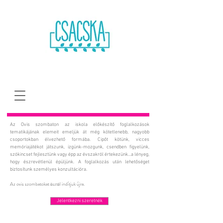
Az Ovis szombaton az iskola előkészítő foglalkozások
tematikájának elemeit emeljük át még kötetlenebb, nagyobb
csoportokban élvezhető formába. Cipőt kötünk, vicces
memóriajátékot játszunk, izgünk-mozgunk, csendben figyelünk,
szókincset fejlesztünk vagy épp az évszakról értekezünk...a lényeg,
hogy észrevétlenül épüljünk. A foglalkozás után lehetőséget
biztosítunk személyes konzultációra.
Az ovis szombatokat ősztől indítjuk újra.
Jelentkezni szeretnék